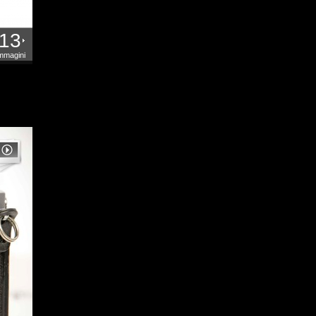
13
mmagini