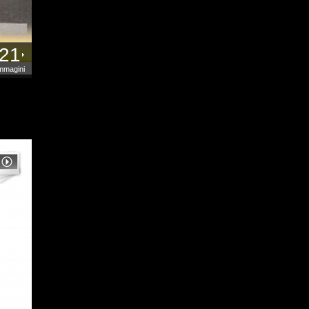
21
mmagini