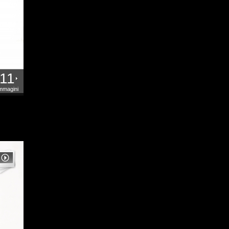
11
mmagini