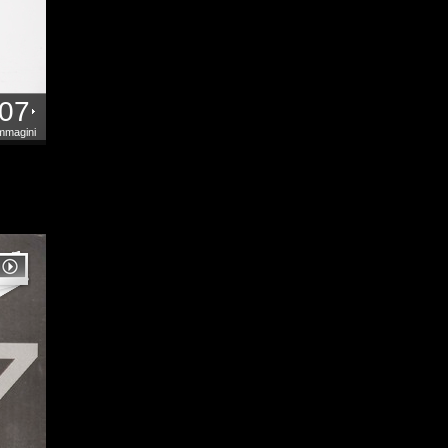
07
mmagini