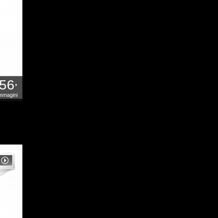
56
mmagini