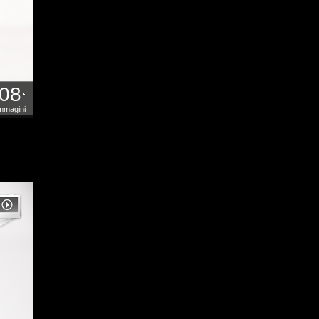
08
mmagini