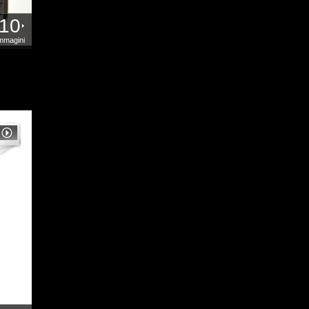
10
mmagini